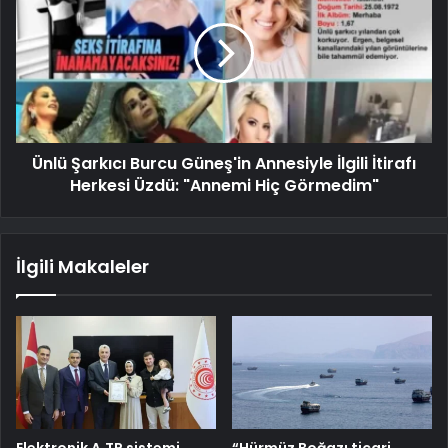
Ünlü Şarkıcı Burcu Güneş'in Annesiyle İlgili İtirafı
Herkesi Üzdü: "Annemi Hiç Görmedim"
İlgili Makaleler
Elektronik A.TR sistemi
“Hürmüz Boğazı ticari