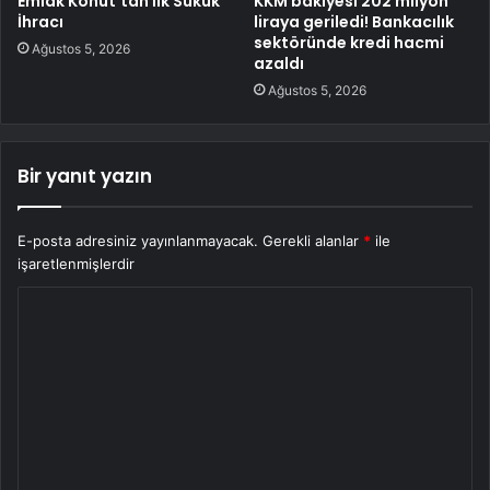
Emlak Konut’tan İlk Sukuk
KKM bakiyesi 202 milyon
İhracı
liraya geriledi! Bankacılık
sektöründe kredi hacmi
Ağustos 5, 2026
azaldı
Ağustos 5, 2026
Bir yanıt yazın
E-posta adresiniz yayınlanmayacak.
Gerekli alanlar
*
ile
işaretlenmişlerdir
Y
o
r
u
m
*