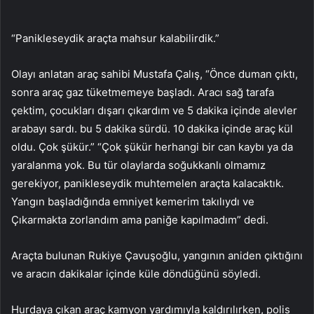
“Panikleseydik araçta mahsur kalabilirdik.”
Olayı anlatan araç sahibi Mustafa Çalış, “Önce duman çıktı,
sonra araç gaz tüketmemeye başladı. Aracı sağ tarafa
çektim, çocukları dışarı çıkardım ve 5 dakika içinde alevler
arabayı sardı. bu 5 dakika sürdü. 10 dakika içinde araç kül
oldu. Çok şükür.” “Çok şükür herhangi bir can kaybı ya da
yaralanma yok. Bu tür olaylarda soğukkanlı olmamız
gerekiyor, panikleseydik muhtemelen araçta kalacaktık.
Yangın başladığında emniyet kemerim takılıydı ve
Çıkarmakta zorlandım ama paniğe kapılmadım” dedi.
Araçta bulunan Rukiye Çavuşoğlu, yangının aniden çıktığını
ve aracın dakikalar içinde küle döndüğünü söyledi.
Hurdaya çıkan araç kamyon yardımıyla kaldırılırken, polis