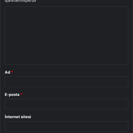
işaretlenmişlerdir
Y
o
r
u
m
*
Ad
*
E-posta
*
İnternet sitesi