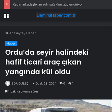
Kadın arkadaşlıkları ruh sağlığını güçlendiriyor
Menü
Anasayfa
/
Haber
Haber
Ordu’da seyir halindeki
hafif ticari araç çıkan
yangında kül oldu
EDA GÜLEÇ
Ocak 23, 2024
0
1
1 dakika okuma süresi