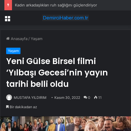
Kadın arkadaşlıkları ruh sağlığını güçlendiriyor
Menü
Anasayfa
/
Yaşam
Yaşam
Yeni Gülse Birsel filmi
‘Yılbaşı Gecesi’nin yayın
tarihi belli oldu
MUSTAFA YILDIRIM
Kasım 30, 2022
0
11
Bir dakikadan az