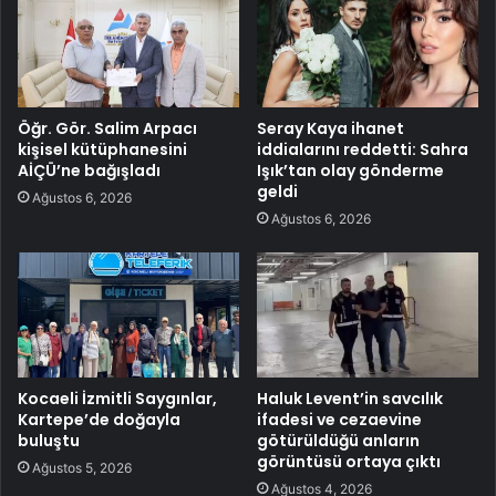
Öğr. Gör. Salim Arpacı
Seray Kaya ihanet
kişisel kütüphanesini
iddialarını reddetti: Sahra
AİÇÜ’ne bağışladı
Işık’tan olay gönderme
geldi
Ağustos 6, 2026
Ağustos 6, 2026
Kocaeli İzmitli Saygınlar,
Haluk Levent’in savcılık
Kartepe’de doğayla
ifadesi ve cezaevine
buluştu
götürüldüğü anların
görüntüsü ortaya çıktı
Ağustos 5, 2026
Ağustos 4, 2026