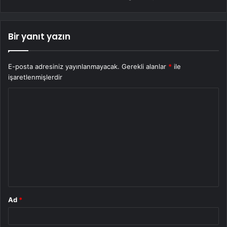
Bir yanıt yazın
E-posta adresiniz yayınlanmayacak.
Gerekli alanlar
*
ile
işaretlenmişlerdir
Y
o
r
u
m
*
Ad
*