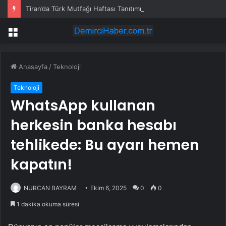
Tiran’da Türk Mutfağı Haftası Tanıtımı
Menü
Anasayfa
/
Teknoloji
Teknoloji
WhatsApp kullanan
herkesin banka hesabı
tehlikede: Bu ayarı hemen
kapatın!
NURCAN BAYRAM
Ekim 6, 2025
0
0
1 dakika okuma süresi