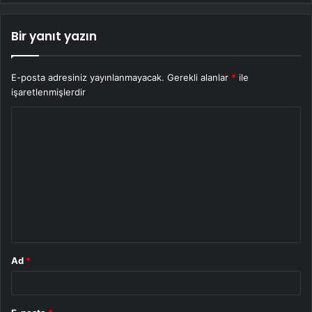
Bir yanıt yazın
E-posta adresiniz yayınlanmayacak.
Gerekli alanlar
*
ile
işaretlenmişlerdir
Y
o
r
u
m
*
Ad
*