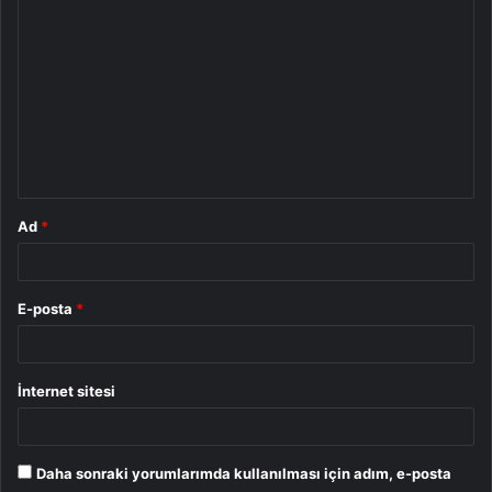
o
r
u
m
*
Ad
*
E-posta
*
İnternet sitesi
Daha sonraki yorumlarımda kullanılması için adım, e-posta