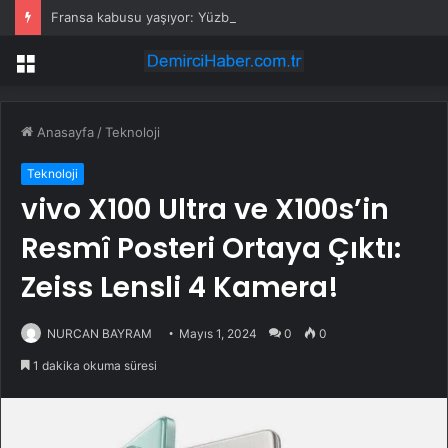
Fransa kabusu yaşıyor: Yüzbinlerce kişi kaçıyor alevler kovalıyor
Menü
Anasayfa
/
Teknoloji
Teknoloji
vivo X100 Ultra ve X100s’in
Resmî Posteri Ortaya Çıktı:
Zeiss Lensli 4 Kamera!
NURCAN BAYRAM
Mayıs 1, 2024
0
0
1 dakika okuma süresi