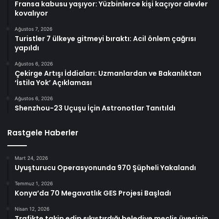
Fransa kabusu yaşıyor: Yüzbinlerce kişi kaçıyor alevler
kovalıyor
Ağustos 7, 2026
Turistler 7 ülkeye gitmeyi bıraktı: Acil önlem çağrısı
yapıldı
Ağustos 6, 2026
Çekirge Artışı İddiaları: Uzmanlardan ve Bakanlıktan
‘İstila Yok’ Açıklaması
Ağustos 6, 2026
Shenzhou-23 Uçuşu İçin Astronotlar Tanıtıldı
Rastgele Haberler
Mart 24, 2026
Uyuşturucu Operasyonunda 970 Şüpheli Yakalandı
Temmuz 1, 2026
Konya’da 70 Megavatlık GES Projesi Başladı
Nisan 12, 2026
Trafikte takip edip sıkıştırdığı belediye meclis üyesinin