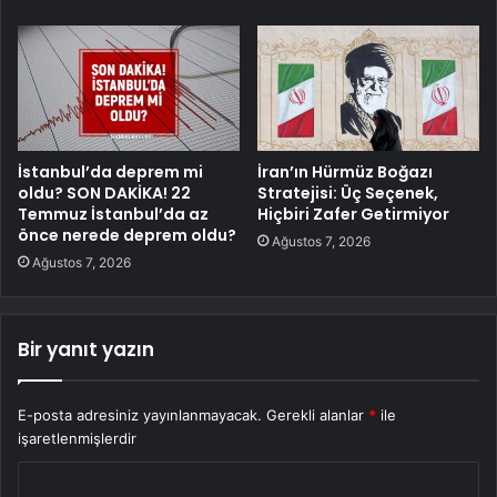
İstanbul’da deprem mi
İran’ın Hürmüz Boğazı
oldu? SON DAKİKA! 22
Stratejisi: Üç Seçenek,
Temmuz İstanbul’da az
Hiçbiri Zafer Getirmiyor
önce nerede deprem oldu?
Ağustos 7, 2026
Ağustos 7, 2026
Bir yanıt yazın
E-posta adresiniz yayınlanmayacak.
Gerekli alanlar
*
ile
işaretlenmişlerdir
Y