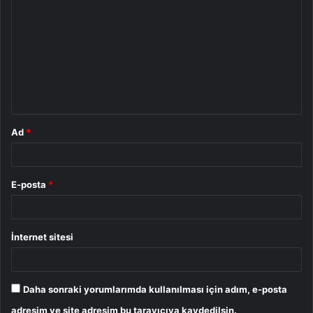
o
r
u
m
*
Ad
*
E-posta
*
İnternet sitesi
Daha sonraki yorumlarımda kullanılması için adım, e-posta
adresim ve site adresim bu tarayıcıya kaydedilsin.