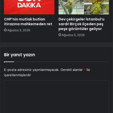
CHP’nin mutlak butlan
Dev çekirgeler İstanbul’u
itirazına mahkemeden ret
sardı! Birçok ilçeden peş
peşe görüntüler geliyor
Ağustos 5, 2026
Ağustos 5, 2026
Bir yanıt yazın
E-posta adresiniz yayınlanmayacak.
Gerekli alanlar
*
ile
işaretlenmişlerdir
Y
o
r
u