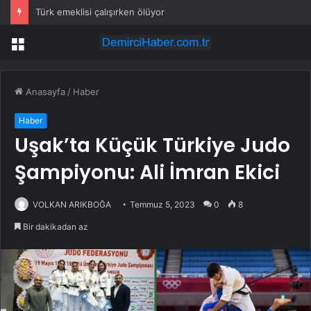
Türk emeklisi çalışırken ölüyor
Menü
Anasayfa
/
Haber
Haber
Uşak’ta Küçük Türkiye Judo
Şampiyonu: Ali İmran Ekici
VOLKAN ARIKBOĞA
Temmuz 5, 2023
0
8
Bir dakikadan az