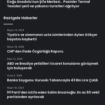
Doğu Anadolu’nun Şifa Merkezi… Pasinler Termal
Tesisleri yerli ve yabancı turistleri ağırlıyor
Rastgele Haberler
Mayıs 14, 2024
Tiyatro ve sinemanın usta isimlerinden Ayten Gökçer
hayatını kaybetti
Mayıs 18, 2026
CHP’den İfade Özgürlüğü Raporu
Ekim 12, 2025
ABD ve Brezilya yetkilileri ticaret konularını görüşmek
için buluşacak
Ocak 5, 2026
Banka Soygunu: Kurusıkı Tabancayla 43 Bin Lira Çaldı
Nisan 19, 2024
İYİ Parti’den istifa eden Salim Ensarioğlu: En az 60 vekil
partisinden ayrılacak