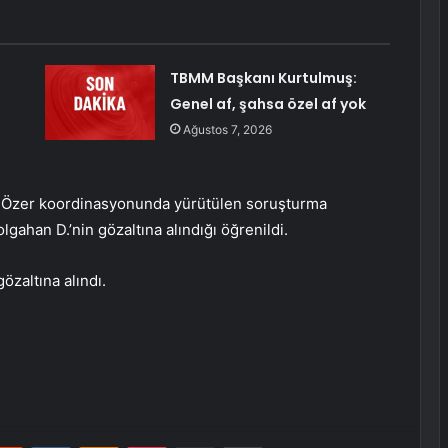
TBMM Başkanı Kurtulmuş:
Genel af, şahsa özel af yok
Ağustos 7, 2026
 Özer koordinasyonunda yürütülen soruşturma
lgahan D.’nin gözaltına alındığı öğrenildi.
gözaltına alındı.
erest
Reddit
VKontakte
Odnoklassniki
Pocket
E-Posta ile paylaş
Yazdır