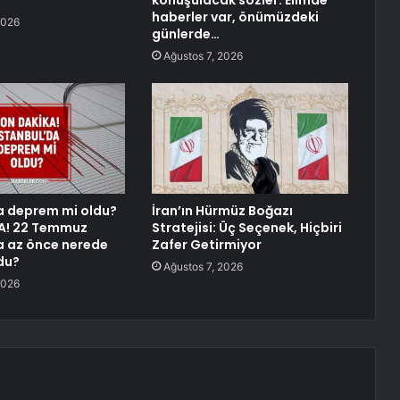
konuşulacak sözler: Elimde
haberler var, önümüzdeki
2026
günlerde…
Ağustos 7, 2026
a deprem mi oldu?
İran’ın Hürmüz Boğazı
A! 22 Temmuz
Stratejisi: Üç Seçenek, Hiçbiri
a az önce nerede
Zafer Getirmiyor
du?
Ağustos 7, 2026
2026