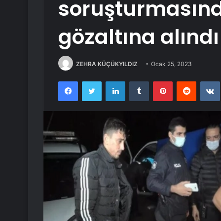
soruşturmasın
gözaltına alındı
ZEHRA KÜÇÜKYILDIZ
Ocak 25, 2023
Facebook
Twitter
LinkedIn
Tumblr
Pinterest
Reddit