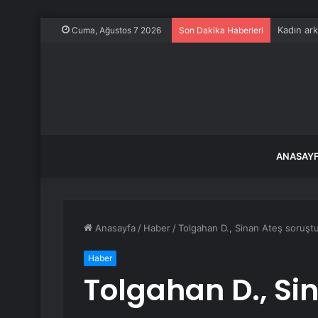
Kadın ark
Cuma, Ağustos 7 2026
Son Dakika Haberleri
ANASAY
Anasayfa
/
Haber
/
Tolgahan D., Sinan Ateş soruştu
Haber
Tolgahan D., Si