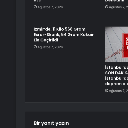
etti
Denetimi
Ağustos 7, 2026
Ağustos 7, 
İzmir’de, 11 Kilo 568 Gram
Esrar-Skank, 54 Gram Kokain
Ele Geçirildi
Ağustos 7, 2026
İstanbul’d
SON DAKİK
İstanbul’d
deprem ol
Ağustos 7, 
Bir yanıt yazın