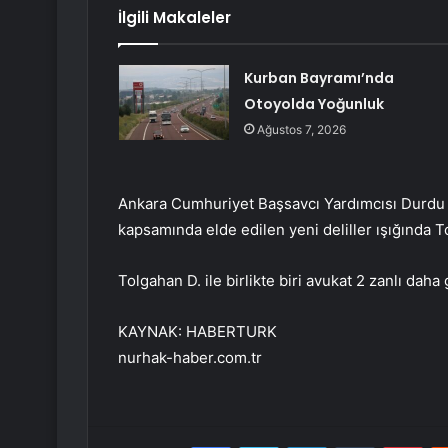
İlgili Makaleler
Kurban Bayramı’nda
Otoyolda Yoğunluk
Ağustos 7, 2026
Ankara Cumhuriyet Başsavcı Yardımcısı Durdu
kapsamında elde edilen yeni deliller ışığında To
Tolgahan D. ile birlikte biri avukat 2 zanlı daha 
KAYNAK:
HABERTURK
nurhak-haber.com.tr
Facebook
Twitter
LinkedIn
Tumblr
Pint