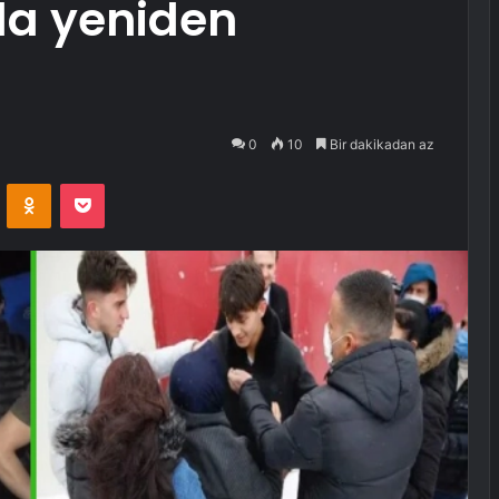
da yeniden
0
10
Bir dakikadan az
VKontakte
Odnoklassniki
Pocket