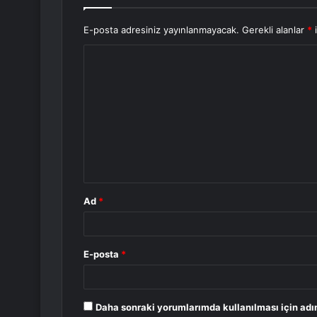
E-posta adresiniz yayınlanmayacak.
Gerekli alanlar
*
i
Y
o
r
u
m
*
Ad
*
E-posta
*
Daha sonraki yorumlarımda kullanılması için adı