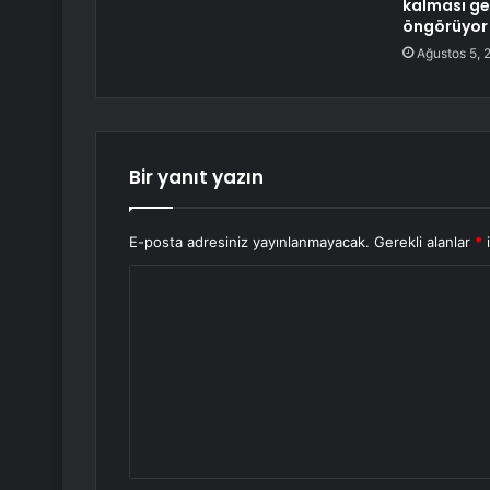
kalması ge
öngörüyor
Ağustos 5, 
Bir yanıt yazın
E-posta adresiniz yayınlanmayacak.
Gerekli alanlar
*
i
Y
o
r
u
m
*