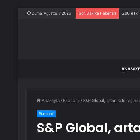
280 eski 
Cuma, Ağustos 7 2026
Son Dakika Haberleri
ANASAY
Anasayfa
/
Ekonomi
/
S&P Global, artan kaldıraç n
Ekonomi
S&P Global, art