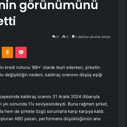
’nin görünümünü
tti
0
0
1 dakika okuma süresi
VKontakte
Odnoklassniki
Pocket
.’in kredi notunu ’BB+’ olarak teyit ederken, şirketin
 değişikliğin nedeni, kaldıraç oranının düşüş eşiği
 sayesinde kaldıraç oranını 31 Aralık 2024 itibarıyla
i yılı sonunda 11x seviyesindeydi. Buna rağmen şirket,
 hem de şirkete özgü sorunlarla karşı karşıya kaldı.
 oluşturan ABD pazarı, performans düşüklüğünün ana