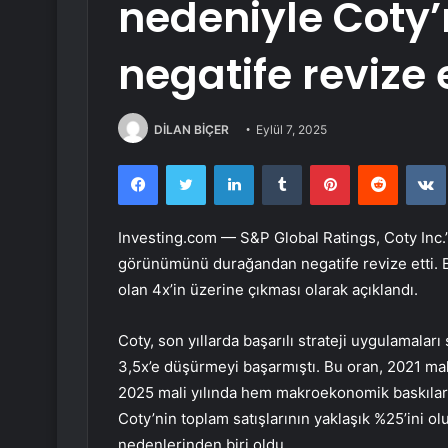
nedeniyle Coty
negatife revize e
DİLAN BİÇER
Eylül 7, 2025
Facebook
Twitter
LinkedIn
Tumblr
Pinterest
Reddit
Investing.com — S&P Global Ratings,
Coty Inc
görünümünü durağandan negatife revize etti. Bu
olan 4x’in üzerine çıkması olarak açıklandı.
Coty, son yıllarda başarılı strateji uygulamaları
3,5x’e düşürmeyi başarmıştı. Bu oran, 2021 mal
2025 mali yılında hem makroekonomik baskılarla
Coty’nin toplam satışlarının yaklaşık %25’ini
nedenlerinden biri oldu.