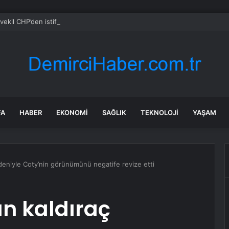
vekil CHP’den istifa etti
FA
HABER
EKONOMI
SAĞLIK
TEKNOLOJI
YAŞAM
edeniyle Coty’nin görünümünü negatife revize etti
an kaldıraç