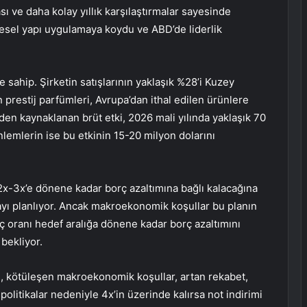
sı ve daha kolay yıllık karşılaştırmalar sayesinde
gesel yapı uygulamaya koydu ve ABD’de liderlik
 sahip. Şirketin satışlarının yaklaşık %28’i Kuzey
 prestij parfümleri, Avrupa’dan ithal edilen ürünlere
rden kaynaklanan brüt etki, 2026 mali yılında yaklaşık 70
önlemlerin ise bu etkinin 15-20 milyon dolarını
 2x-3x’e dönene kadar borç azaltımına bağlı kalacağına
rmayı planlıyor. Ancak makroekonomik koşullar bu planın
ç oranı hedef aralığa dönene kadar borç azaltımını
 bekliyor.
ı, kötüleşen makroekonomik koşullar, artan rekabet,
olitikalar nedeniyle 4x’in üzerinde kalırsa not indirimi