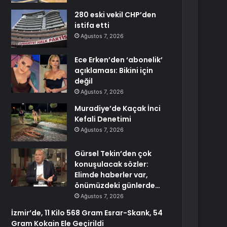
280 eski vekil CHP’den
istifa etti
Ağustos 7, 2026
Ece Erken’den ‘abonelik’
açıklaması: Bikini için
değil
Ağustos 7, 2026
Muradiye’de Kaçak İnci
Kefali Denetimi
Ağustos 7, 2026
Gürsel Tekin’den çok
konuşulacak sözler:
Elimde haberler var,
önümüzdeki günlerde…
Ağustos 7, 2026
İzmir’de, 11 Kilo 568 Gram Esrar-Skank, 54
Gram Kokain Ele Geçirildi