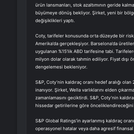
ürün lansmanları, stok azaltımının geride kalma
büyümeye dönüş bekliyor. Şirket, yeni bir böl
değişiklikleri yaptı.
Coty, tarifeler konusunda orta düzeyde bir riske
Amerika’da gerçekleşiyor. Barselona’da üretilen
uygulanan %15’lik ABD tarifesine tabi. Tarifele
milyon dolar olarak tahmin ediliyor. Fiyat dışı 
dengelemesi bekleniyor.
S&P, Coty’nin kaldıraç oranı hedef aralığı olan
inanıyor. Şirket, Wella varlıklarını elden çıka
zamanlamasını geciktirdi. S&P, Coty’nin kaldıra
hissedar getirilerine göre önceliklendireceğini
S&P Global Ratings’in ayarlanmış kaldıraç oran
operasyonel hatalar veya daha agresif finansal p