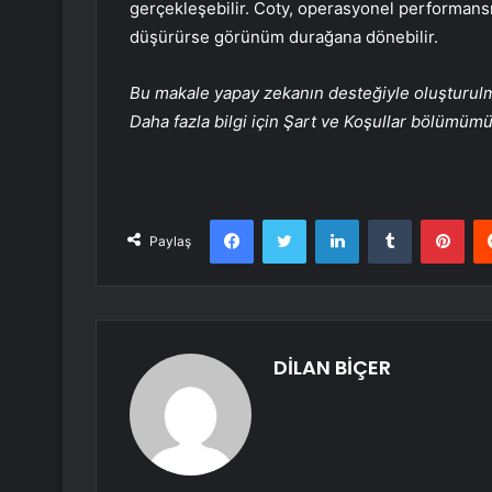
gerçekleşebilir. Coty, operasyonel performansını 
düşürürse görünüm durağana dönebilir.
Bu makale yapay zekanın desteğiyle oluşturulmuş
Daha fazla bilgi için Şart ve Koşullar bölümüm
Facebook
Twitter
LinkedIn
Tumblr
Pint
Paylaş
DİLAN BİÇER