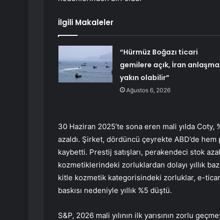
İlgili Makaleler
“Hürmüz Boğazı ticari
gemilere açık, İran anlaşma
yakın olabilir”
Ağustos 6, 2026
30 Haziran 2025’te sona eren mali yılda Coty, %3
azaldı. Şirket, dördüncü çeyrekte ABD’de hem p
kaybetti. Prestij satışları, perakendeci stok az
kozmetiklerindeki zorluklardan dolayı yıllık bazd
kitle kozmetik kategorisindeki zorluklar, e-tica
baskısı nedeniyle yıllık %5 düştü.
S&P, 2026 mali yılının ilk yarısının zorlu geç