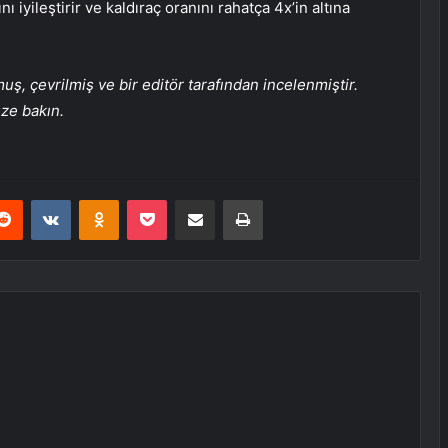
iyileştirir ve kaldıraç oranını rahatça 4x’in altına
, çevrilmiş ve bir editör tarafından incelenmiştir.
üze bakın.
erest
Reddit
VKontakte
Odnoklassniki
Pocket
E-Posta ile paylaş
Yazdır