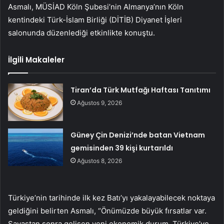
Asmalı, MÜSİAD Köln Şubesi’nin Almanya’nın Köln
kentindeki Türk-İslam Birliği (DİTİB) Diyanet İşleri
salonunda düzenlediği etkinlikte konuştu.
İlgili Makaleler
Tiran’da Türk Mutfağı Haftası Tanıtımı
Ağustos 9, 2026
Güney Çin Denizi’nde batan Vietnam
gemisinden 39 kişi kurtarıldı
Ağustos 8, 2026
Türkiye’nin tarihinde ilk kez Batı’yı yakalayabilecek noktaya
geldiğini belirten Asmalı, “Önümüzde büyük fırsatlar var.
Savaştan sonra gelişen yeni ekonomik durum, Türkiye’ye