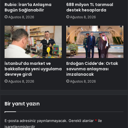
Rubio: İran’la Anlaşma
688 milyon TL tarımsal
Bugün Sağlanabilir
destek hesaplarda
Ağustos 8, 2026
Ağustos 8, 2026
İstanbul’da market ve
Erdoğan Cidde’de: Ortak
bakkallarda yeni uygulama
savunma anlaşması
devreye girdi
imzalanacak
Ağustos 8, 2026
Ağustos 8, 2026
Bir yanıt yazın
E-posta adresiniz yayınlanmayacak.
Gerekli alanlar
*
ile
işaretlenmişlerdir