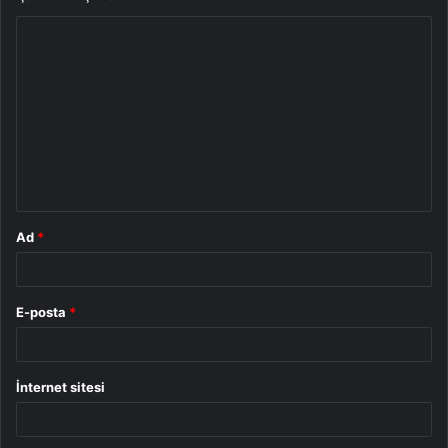
Y
o
r
u
m
*
Ad
*
E-posta
*
İnternet sitesi