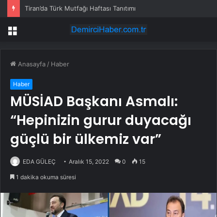
Tiran’da Türk Mutfağı Haftası Tanıtımı
Menü
Anasayfa
/
Haber
Haber
MÜSİAD Başkanı Asmalı:
“Hepinizin gurur duyacağı
güçlü bir ülkemiz var”
EDA GÜLEÇ
Aralık 15, 2022
0
15
1 dakika okuma süresi