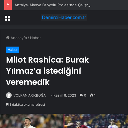
Antalya-Alanya Otoyolu Projesi’nde Çalışmalar Devam Ediyor
Menü
Anasayfa
/
Haber
Haber
Milot Rashica: Burak
Yılmaz’a istediğini
veremedik
VOLKAN ARIKBOĞA
Kasım 8, 2023
0
1
1 dakika okuma süresi