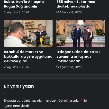
Rubio: İran’la Anlaşma
688 milyon TL tarımsal
Bugün Sağlanabilir
destek hesaplarda
Ağustos 8, 2026
Ağustos 8, 2026
İstanbul’da market ve
Erdoğan Cidde’de: Ortak
bakkallarda yeni uygulama
savunma anlaşması
devreye girdi
imzalanacak
Ağustos 8, 2026
Ağustos 8, 2026
Bir yanıt yazın
E-posta adresiniz yayınlanmayacak.
Gerekli alanlar
*
ile
işaretlenmişlerdir