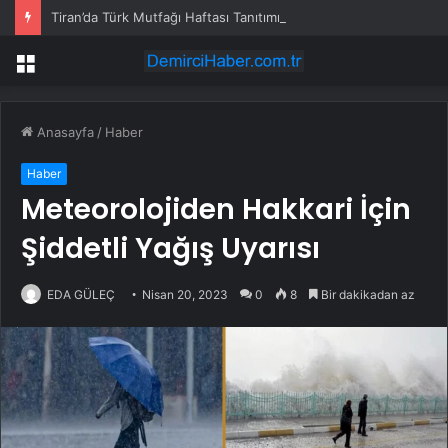
Tiran’da Türk Mutfağı Haftası Tanıtımı
Menü
Anasayfa
/
Haber
Haber
Meteorolojiden Hakkari İçin
Şiddetli Yağış Uyarısı
EDA GÜLEÇ
Nisan 20, 2023
0
8
Bir dakikadan az