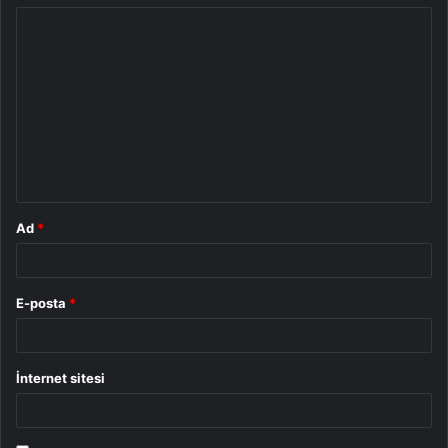
Y
o
r
u
m
*
Ad
*
E-posta
*
İnternet sitesi