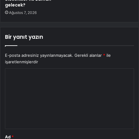
gelecek?
Ağustos 7, 2026
Bir yanıt yazın
E-posta adresiniz yayınlanmayacak.
Gerekli alanlar
*
ile
işaretlenmişlerdir
Y
o
r
u
m
*
Ad
*