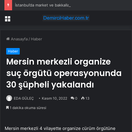
İstanbul’da market ve bakkallarda yeni uygulama devreye girdi
Menü
Anasayfa
/
Haber
Haber
Mersin merkezli organize
suç örgütü operasyonunda
30 şüpheli yakalandı
EDA GÜLEÇ
Kasım 10, 2022
0
13
1 dakika okuma süresi
Mersin merkezli 4 vilayette organize cürüm örgütüne