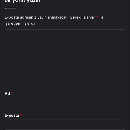
E-posta adresiniz yayınlanmayacak.
Gerekli alanlar
*
ile
işaretlenmişlerdir
Y
o
r
u
m
*
Ad
*
E-posta
*