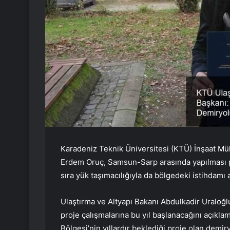
Karadeniz Teknik Üniversitesi (KTÜ) İnşaat Mü
Erdem Oruç, Samsun-Sarp arasında yapılması pl
sıra yük taşımacılığıyla da bölgedeki istihdamı a
Ulaştırma ve Altyapı Bakanı Abdulkadir Uralo
proje çalışmalarına bu yıl başlanacağını açıkl
Bölgesi’nin yıllardır beklediği proje olan demi