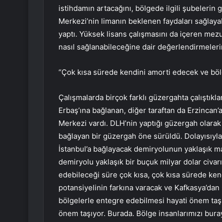
istihdamın artacağını, bölgede ilgili şubelerin g
Merkezi’nin limanın beklenen faydaları sağlay
yaptı. Yüksek lisans çalışmasını da içeren mezu
nasıl sağlanabileceğine dair değerlendirmelerim
“Çok kısa sürede kendini amorti edecek ve böl
Çalışmalarda birçok farklı güzergahta çalıştıkla
Erbaş’ına bağlanan, diğer taraftan da Erzincan’
Merkezi vardı. DLH’nin yaptığı güzergah olarak
bağlayan bir güzergah öne sürüldü. Dolayısıy
İstanbul’a bağlayacak demiryolunun yaklaşık m
demiryolu yaklaşık bir buçuk milyar dolar civar
edebileceği süre çok kısa, çok kısa sürede k
potansiyelinin farkına varacak ve Kafkasya’da
bölgelerle entegre edebilmesi hayati önem taşı
önem taşıyor. Burada. Bölge insanlarımızı bura