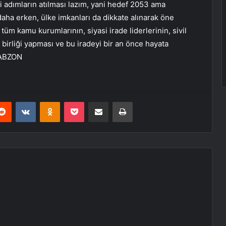
 adımların atılması lazım, yani hedef 2053 ama
aha erken, ülke imkanları da dikkate alınarak öne
m kamu kurumlarının, siyasi irade liderlerinin, sivil
birliği yapması ve bu iradeyi bir an önce hayata
RABZON
erest
Reddit
VKontakte
Odnoklassniki
Pocket
E-Posta ile paylaş
Yazdır