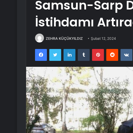
Samsun-Sarp D
İstihdamı Artır
ZEHRA KÜÇÜKYILDIZ
Şubat 12, 2024
Facebook
Twitter
LinkedIn
Tumblr
Pinterest
Reddit