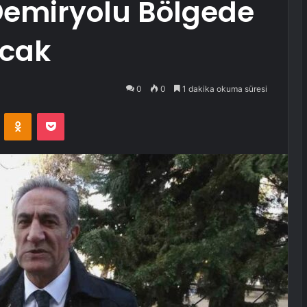
emiryolu Bölgede
acak
0
0
1 dakika okuma süresi
VKontakte
Odnoklassniki
Pocket