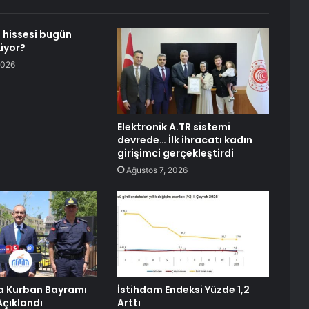
 hissesi bugün
üyor?
2026
Elektronik A.TR sistemi
devrede… İlk ihracatı kadın
girişimci gerçekleştirdi
Ağustos 7, 2026
a Kurban Bayramı
İstihdam Endeksi Yüzde 1,2
Açıklandı
Arttı