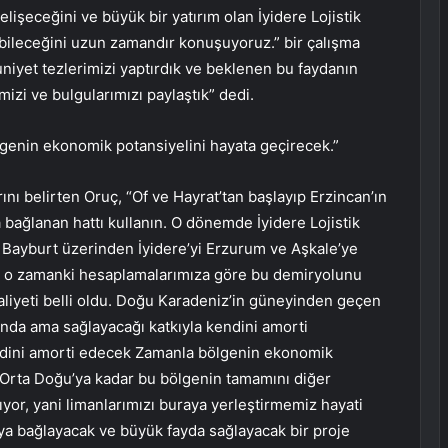
elişeceğini ve büyük bir yatırım olan İyidere Lojistik
abileceğini uzun zamandır konuşuyoruz.” bir çalışma
niyet tezlerimizi yaptırdık ve beklenen bu faydanın
izi ve bulgularımızı paylaştık” dedi.
genin ekonomik potansiyelini hayata geçirecek.”
rını belirten Oruç, “Of ve Hayrat’tan başlayıp Erzincan’ın
a bağlanan hattı kullanın. O dönemde İyidere Lojistik
 Bayburt üzerinden İyidere’yi Erzurum ve Aşkale’ye
la o zamanki hesaplamalarımıza göre bu demiryolunu
aliyeti belli oldu. Doğu Karadeniz’in güneyinden geçen
ında ama sağlayacağı katkıyla kendini amorti
endini amorti edecek Zamanla bölgenin ekonomik
n Orta Doğu’ya kadar bu bölgenin tamamını diğer
yor, yani limanlarımızı buraya yerleştirmemiz hayati
ya bağlayacak ve büyük fayda sağlayacak bir proje