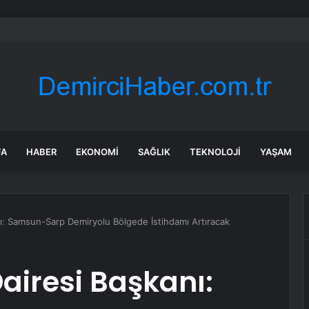
bul’da market ve bakkallarda yeni uygulama devreye girdi
FA
HABER
EKONOMI
SAĞLIK
TEKNOLOJI
YAŞAM
ı: Samsun-Sarp Demiryolu Bölgede İstihdamı Artıracak
airesi Başkanı: