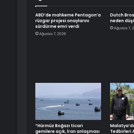
ABD’de mahkeme Pentagon’a
Dutch Bros
rüzgar projesi onaylarını
neden düş
sürdürme emri verdi
Ağustos 7, 
Ağustos 7, 2026
“Hürmüz Boğazı ticari
Malatya’d
gemilere açık, İran anlaşması
Tedbirleri 