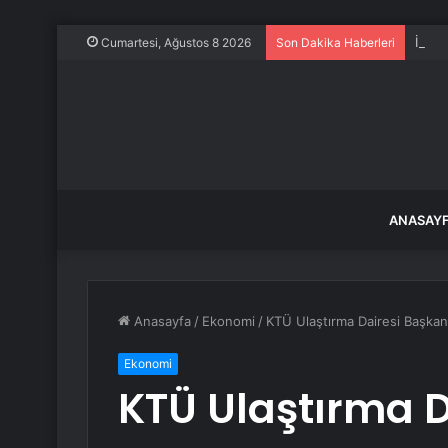
İstan
Cumartesi, Ağustos 8 2026
Son Dakika Haberleri
ANASAY
Anasayfa
/
Ekonomi
/
KTÜ Ulaştırma Dairesi Başkan
Ekonomi
KTÜ Ulaştırma D