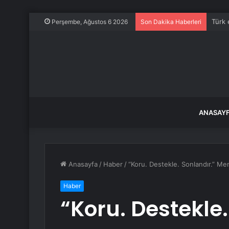
Türk 
Perşembe, Ağustos 6 2026
Son Dakika Haberleri
ANASAY
Anasayfa
/
Haber
/
“Koru. Destekle. Sonlandır.” M
Haber
“Koru. Destekle.