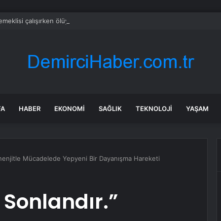
emeklisi çalışırken ölüyor
FA
HABER
EKONOMI
SAĞLIK
TEKNOLOJI
YAŞAM
enenjitle Mücadelede Yepyeni Bir Dayanışma Hareketi
 Sonlandır.”