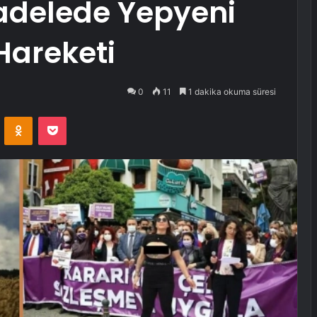
adelede Yepyeni
Hareketi
0
11
1 dakika okuma süresi
VKontakte
Odnoklassniki
Pocket