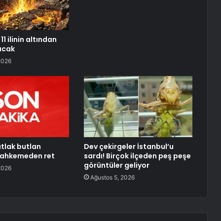
11 ilinin altından
racak
2026
tlak butlan
Dev çekirgeler İstanbul’u
mahkemeden ret
sardı! Birçok ilçeden peş peşe
görüntüler geliyor
2026
Ağustos 5, 2026