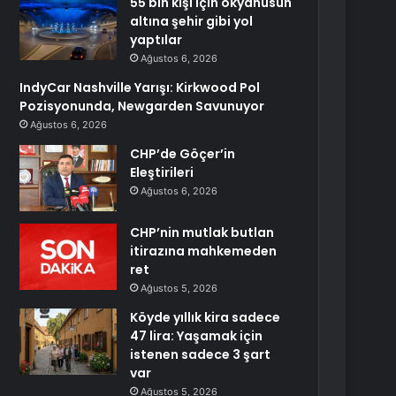
55 bin kişi için okyanusun
altına şehir gibi yol
yaptılar
Ağustos 6, 2026
IndyCar Nashville Yarışı: Kirkwood Pol
Pozisyonunda, Newgarden Savunuyor
Ağustos 6, 2026
CHP’de Göçer’in
Eleştirileri
Ağustos 6, 2026
CHP’nin mutlak butlan
itirazına mahkemeden
ret
Ağustos 5, 2026
Köyde yıllık kira sadece
47 lira: Yaşamak için
istenen sadece 3 şart
var
Ağustos 5, 2026