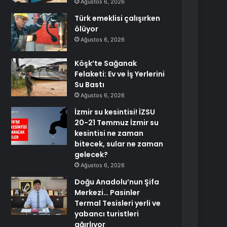
Ağustos 6, 2026
Türk emeklisi çalışırken
ölüyor
Ağustos 6, 2026
Köşk’te Sağanak
Felaketi: Ev ve İş Yerlerini
Su Bastı
Ağustos 6, 2026
İzmir su kesintisi! İZSU
20-21 Temmuz İzmir su
kesintisi ne zaman
bitecek, sular ne zaman
gelecek?
Ağustos 6, 2026
Doğu Anadolu’nun Şifa
Merkezi… Pasinler
Termal Tesisleri yerli ve
yabancı turistleri
ağırlıyor