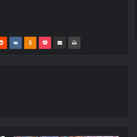
erest
Reddit
VKontakte
Odnoklassniki
Pocket
E-Posta ile paylaş
Yazdır