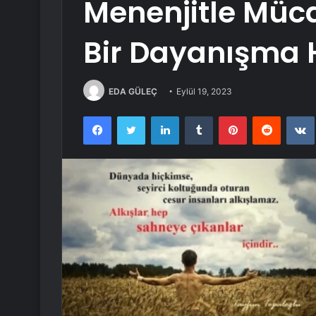
Menenjitle Müc
Bir Dayanışma 
EDA GÜLEÇ
Eylül 19, 2023
Facebook
Twitter
LinkedIn
Tumblr
Pinterest
Reddit