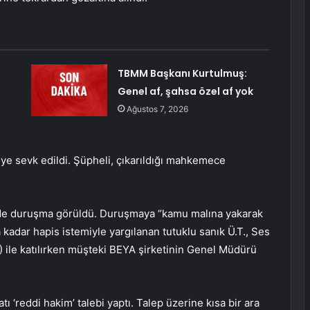
TBMM Başkanı Kurtulmuş:
Genel af, şahsa özel af yok
Ağustos 7, 2026
ye sevk edildi. Şüpheli, çıkarıldığı mahkemece
nde duruşma görüldü. Duruşmaya “kamu malına yakarak
kadar hapis istemiyle yargılanan tutuklu sanık Ü.T., Ses
) ile katılırken müşteki BEYA şirketinin Genel Müdürü
atı ‘reddi hakim’ talebi yaptı. Talep üzerine kısa bir ara