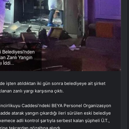
e işten atıldıktan iki gün sonra belediyeye ait şirket
lanan zanlı yargı karşısına çıktı.
 Zincirlikuyu Caddesi’ndeki BEYA Personel Organizasyon
adde atarak yangın çıkardığı ileri sürülen eski belediye
hkemece adli kontrol şartıyla serbest kalan şüpheli Ü.T.,
rine tekrardan gözaltına alındı.