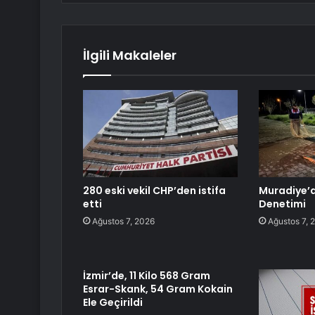
İlgili Makaleler
280 eski vekil CHP’den istifa
Muradiye’d
etti
Denetimi
Ağustos 7, 2026
Ağustos 7, 
İzmir’de, 11 Kilo 568 Gram
Esrar-Skank, 54 Gram Kokain
Ele Geçirildi