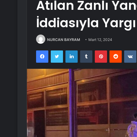
Atılan Zanlı Yan
İddiasıyla Yarg
NURCAN BAYRAM
Mart 12, 2024
Facebook
Twitter
LinkedIn
Tumblr
Pinterest
Reddit