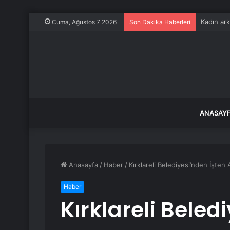
Kadın ark
Cuma, Ağustos 7 2026
Son Dakika Haberleri
ANASAY
Anasayfa
/
Haber
/
Kırklareli Belediyesi’nden İşten 
Haber
Kırklareli Beled