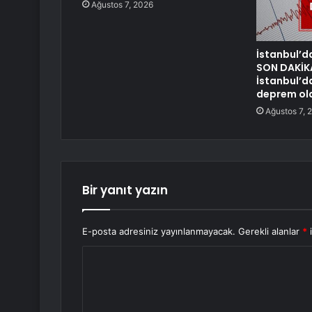
Ağustos 7, 2026
İstanbul’d
SON DAKİK
İstanbul’d
deprem ol
Ağustos 7, 
Bir yanıt yazın
E-posta adresiniz yayınlanmayacak.
Gerekli alanlar
*
i
Y
o
r