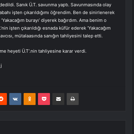
eddedildi. Sanık Ü.T. savunma yaptı. Savunmasında olay
bahı işten çıkarıldığımı öğrendim. Ben de sinirlenerek
 ‘Yakacağım burayı’ diyerek bağırdım. Ama benim o
T.’nin işten çıkarıldığı esnada küfür ederek ‘Yakacağım
vcısı, mütalaasında sanığın tahliyesini talep etti.
 heyeti Ü.T’.nin tahliyesine karar verdi.
İ
erest
Reddit
VKontakte
Odnoklassniki
Pocket
E-Posta ile paylaş
Yazdır