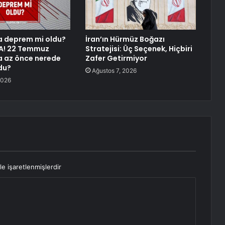
a deprem mi oldu?
İran’ın Hürmüz Boğazı
A! 22 Temmuz
Stratejisi: Üç Seçenek, Hiçbiri
a az önce nerede
Zafer Getirmiyor
du?
Ağustos 7, 2026
2026
le işaretlenmişlerdir