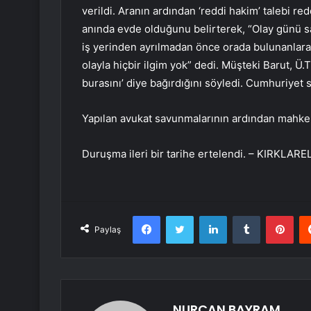
verildi. Aranın ardından ‘reddi hakim’ talebi r
anında evde olduğunu belirterek, “Olay günü sa
iş yerinden ayrılmadan önce orada bulunanlara
olayla hiçbir ilgim yok” dedi. Müşteki Barut, Ü.
burasını’ diye bağırdığını söyledi. Cumhuriyet sa
Yapılan avukat savunmalarının ardından mahkeme
Duruşma ileri bir tarihe ertelendi. – KIRKLAREL
Facebook
Twitter
LinkedIn
Tumblr
Pint
Paylaş
NURCAN BAYRAM