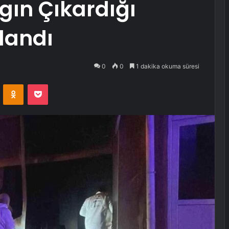
gın Çıkardığı
ılandı
0
0
1 dakika okuma süresi
VKontakte
Odnoklassniki
Pocket