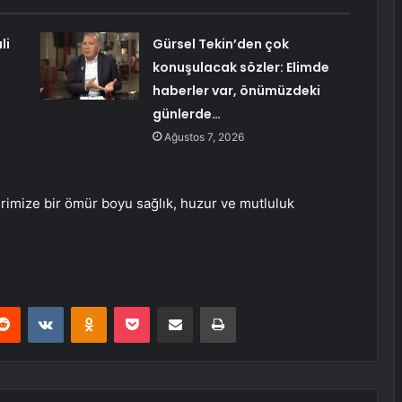
li
Gürsel Tekin’den çok
konuşulacak sözler: Elimde
haberler var, önümüzdeki
günlerde…
Ağustos 7, 2026
imize bir ömür boyu sağlık, huzur ve mutluluk
erest
Reddit
VKontakte
Odnoklassniki
Pocket
E-Posta ile paylaş
Yazdır