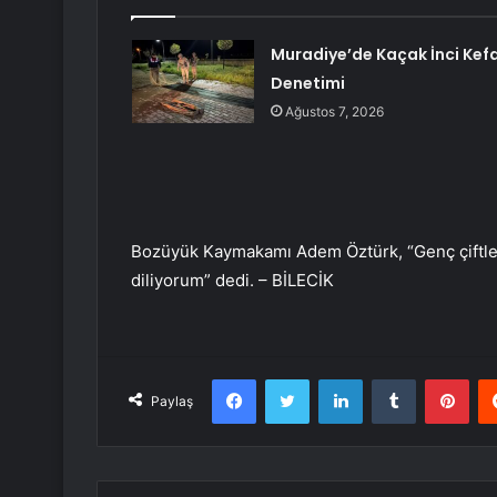
Muradiye’de Kaçak İnci Kefa
Denetimi
Ağustos 7, 2026
Bozüyük Kaymakamı Adem Öztürk, “Genç çiftler
diliyorum” dedi. – BİLECİK
Facebook
Twitter
LinkedIn
Tumblr
Pint
Paylaş