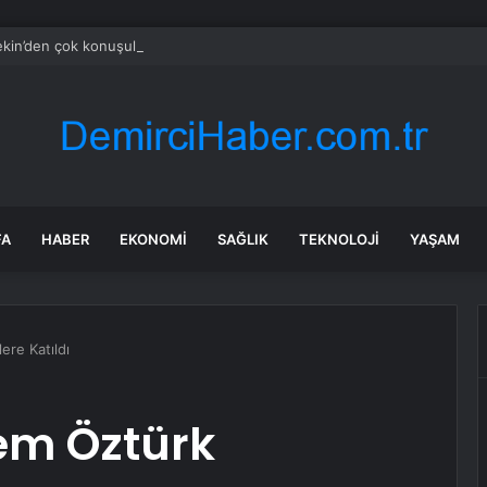
ekin’den çok konuşulacak sözler: Elimde haberler var, önümüzdeki günl
FA
HABER
EKONOMI
SAĞLIK
TEKNOLOJI
YAŞAM
re Katıldı
m Öztürk