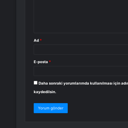
u
m
*
Ad
*
E-posta
*
Daha sonraki yorumlarımda kullanılması için adı
kaydedilsin.