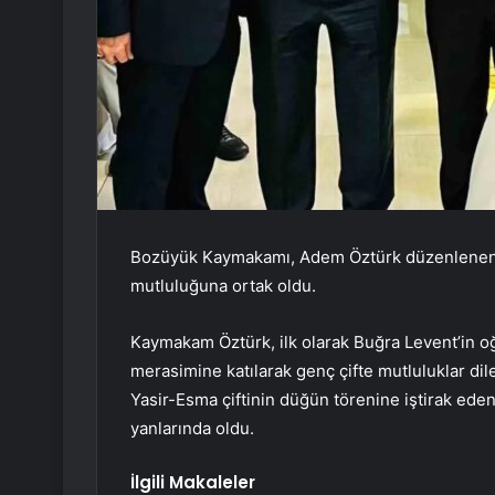
Bozüyük Kaymakamı, Adem Öztürk düzenlenen iki
mutluluğuna ortak oldu.
Kaymakam Öztürk, ilk olarak Buğra Levent’in oğl
merasimine katılarak genç çifte mutluluklar dil
Yasir-Esma çiftinin düğün törenine iştirak ede
yanlarında oldu.
İlgili Makaleler