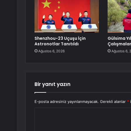
Shenzhou-23 Uçuşu İçin
Gülsima Yı
Astronotlar Tanıtıldı
Çalışmalar
Ağustos 6, 2026
Ağustos 6, 
Bir yanıt yazın
E-posta adresiniz yayınlanmayacak.
Gerekli alanlar
*
i
Y
o
r