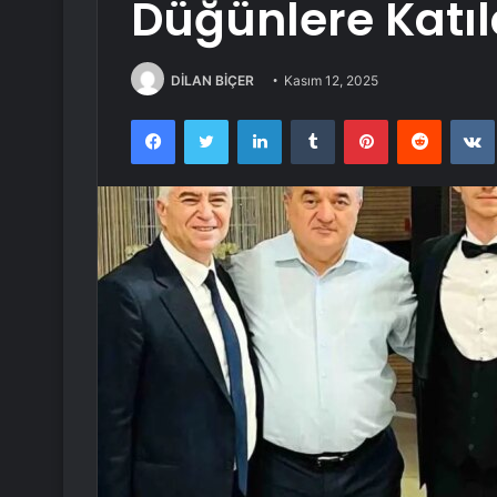
Düğünlere Katıl
DİLAN BİÇER
Kasım 12, 2025
Facebook
Twitter
LinkedIn
Tumblr
Pinterest
Reddit