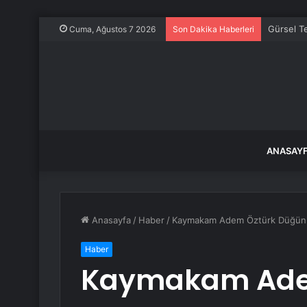
Gürsel T
Cuma, Ağustos 7 2026
Son Dakika Haberleri
ANASAY
Anasayfa
/
Haber
/
Kaymakam Adem Öztürk Düğünle
Haber
Kaymakam Ade