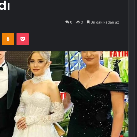
dı
0
0
Bir dakikadan az
VKontakte
Odnoklassniki
Pocket