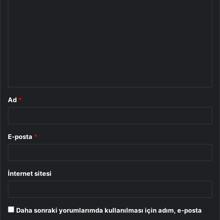
o
r
u
m
*
Ad
*
E-posta
*
İnternet sitesi
Daha sonraki yorumlarımda kullanılması için adım, e-posta