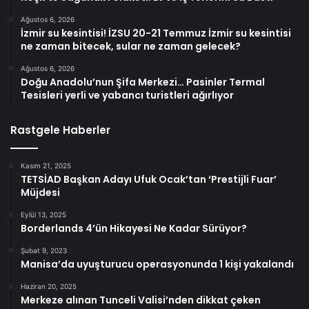
Ağustos 6, 2026
İzmir su kesintisi! İZSU 20-21 Temmuz İzmir su kesintisi
ne zaman bitecek, sular ne zaman gelecek?
Ağustos 6, 2026
Doğu Anadolu’nun Şifa Merkezi… Pasinler Termal
Tesisleri yerli ve yabancı turistleri ağırlıyor
Rastgele Haberler
Kasım 21, 2025
TETSİAD Başkan Adayı Ufuk Ocak’tan ‘Prestijli Fuar’
Müjdesi
Eylül 13, 2025
Borderlands 4’ün Hikayesi Ne Kadar Sürüyor?
Şubat 9, 2023
Manisa’da uyuşturucu operasyonunda 1 kişi yakalandı
Haziran 20, 2025
Merkeze alınan Tunceli Valisi’nden dikkat çeken