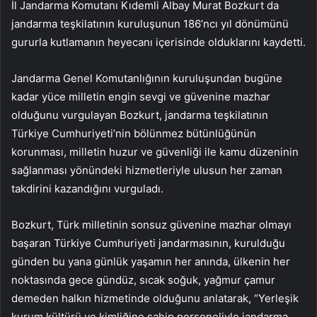
İl Jandarma Komutanı Kıdemli Albay Murat Bozkurt da
jandarma teşkilatının kuruluşunun 186’ncı yıl dönümünü
gururla kutlamanın heyecanı içerisinde olduklarını kaydetti.
Jandarma Genel Komutanlığının kuruluşundan bugüne
kadar yüce milletin engin sevgi ve güvenine mazhar
olduğunu vurgulayan Bozkurt, jandarma teşkilatının
Türkiye Cumhuriyeti’nin bölünmez bütünlüğünün
korunması, milletin huzur ve güvenliği ile kamu düzeninin
sağlanması yönündeki hizmetleriyle ulusun her zaman
takdirini kazandığını vurguladı.
Bozkurt, Türk milletinin sonsuz güvenine mazhar olmayı
başaran Türkiye Cumhuriyeti jandarmasının, kurulduğu
günden bu yana günlük yaşamın her anında, ülkenin her
noktasında gece gündüz, sıcak soğuk, yağmur çamur
demeden halkın hizmetinde olduğunu anlatarak, “Yerleşik
kurum kültürü ve kimliğine sahip personeliyle jandarma,