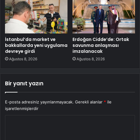
İstanbul’da market ve
Erdoğan Cidde’de: Ortak
bakkallarda yeni uygulama
savunma anlaşması
devreye girdi
imzalanacak
Ağustos 8, 2026
Ağustos 8, 2026
Bir yanıt yazın
E-posta adresiniz yayınlanmayacak.
Gerekli alanlar
*
ile
işaretlenmişlerdir
Y
o
r