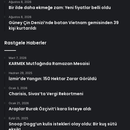
Ağustos 8, 2026
Bir ilde daha ekmeğe zam: Yeni fiyatlar belli oldu
Ağustos 8, 2026
Güney Çin Denizi’nde batan Vietnam gemisinden 39
kişi kurtarıldı
Rastgele Haberler
Mart 7, 2026
KARMEK Mutfağında Ramazan Mesaisi
Haziran 29, 2025
İzmir’de Yangın: 150 Hektar Zarar Görüldü
Ocak 3, 2026
Charisis, Sivas’ta Vergi Rekortmeni
Ocak 21, 2026
Araplar Burak Özçivit’i kara listeye aldı
Eylül 25, 2025
Snoop Dogg’un kulis istekleri olay oldu: Bir kuş sütü
eksik!