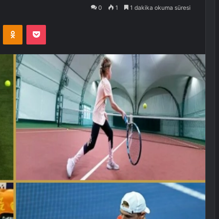
0
1
1 dakika okuma süresi
VKontakte
Odnoklassniki
Pocket