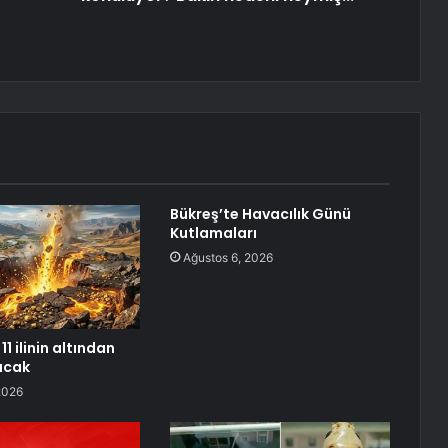
Bükreş’te Havacılık Günü
Kutlamaları
Ağustos 6, 2026
11 ilinin altından
racak
2026