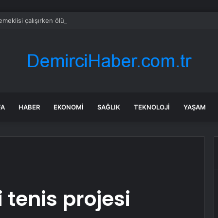
emeklisi çalışırken ölüyor
FA
HABER
EKONOMI
SAĞLIK
TEKNOLOJI
YAŞAM
 tenis projesi