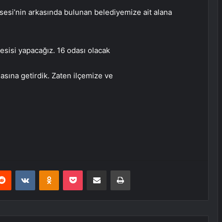
sesi’nin arkasında bulunan belediyemize ait alana
esisi yapacağız. 16 odası olacak
masına getirdik. Zaten ilçemize ve
erest
Reddit
VKontakte
Odnoklassniki
Pocket
E-Posta ile paylaş
Yazdır