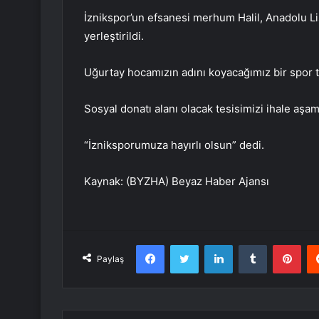
İznikspor’un efsanesi merhum Halil, Anadolu Li
yerleştirildi.
Uğurtay hocamızın adını koyacağımız bir spor t
Sosyal donatı alanı olacak tesisimizi ihale aşa
“İzniksporumuza hayırlı olsun” dedi.
Kaynak: (BYZHA) Beyaz Haber Ajansı
Facebook
Twitter
LinkedIn
Tumblr
Pint
Paylaş