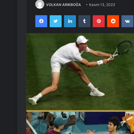
VOLKAN ARIKBOĞA
Kasım 13, 2023
Facebook
Twitter
LinkedIn
Tumblr
Pinterest
Reddit