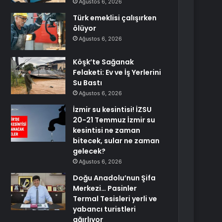
Ağustos 6, 2026
Türk emeklisi çalışırken
ölüyor
Ağustos 6, 2026
Köşk’te Sağanak
Felaketi: Ev ve İş Yerlerini
Su Bastı
Ağustos 6, 2026
İzmir su kesintisi! İZSU
20-21 Temmuz İzmir su
kesintisi ne zaman
bitecek, sular ne zaman
gelecek?
Ağustos 6, 2026
Doğu Anadolu’nun Şifa
Merkezi… Pasinler
Termal Tesisleri yerli ve
yabancı turistleri
ağırlıyor