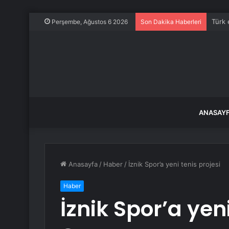
Türk 
Perşembe, Ağustos 6 2026
Son Dakika Haberleri
ANASAY
Anasayfa
/
Haber
/
İznik Spor’a yeni tenis projesi
Haber
İznik Spor’a yeni