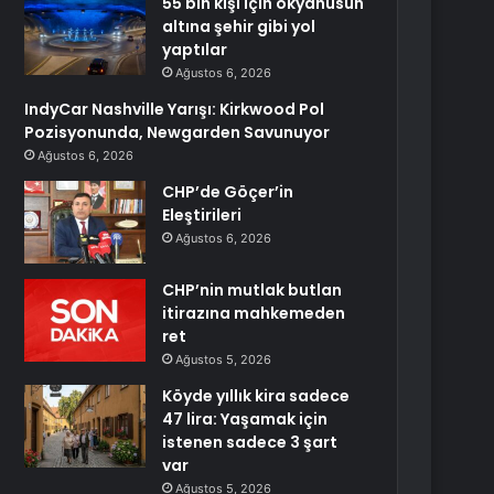
55 bin kişi için okyanusun
altına şehir gibi yol
yaptılar
Ağustos 6, 2026
IndyCar Nashville Yarışı: Kirkwood Pol
Pozisyonunda, Newgarden Savunuyor
Ağustos 6, 2026
CHP’de Göçer’in
Eleştirileri
Ağustos 6, 2026
CHP’nin mutlak butlan
itirazına mahkemeden
ret
Ağustos 5, 2026
Köyde yıllık kira sadece
47 lira: Yaşamak için
istenen sadece 3 şart
var
Ağustos 5, 2026