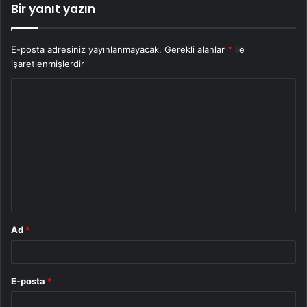
Bir yanıt yazın
E-posta adresiniz yayınlanmayacak.
Gerekli alanlar
*
ile
işaretlenmişlerdir
Y
o
r
u
m
*
Ad
*
E-posta
*