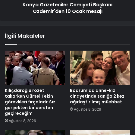
Konya Gazeteciler Cemiyeti Başkanı
Özdemir'den 10 Ocak mesajı
İlgili Makaleler
Kılıçdaroğlu rozet
Bodrum’da anne-kız
takarken Gürsel Tekin
cinayetinde sanığa 2 kez
görevlileri fırçaladı: Sizi
ağırlaştırılmış müebbet
gerçekten bir dersten
Ağustos 8, 2026
geçireceğim
Ağustos 8, 2026