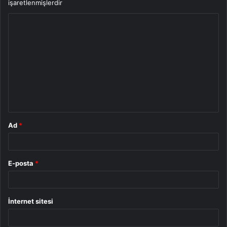
işaretlenmişlerdir
Y
o
r
u
m
*
Ad
*
E-posta
*
İnternet sitesi