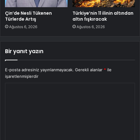
Çin’de Nesli Tükenen
Türkiye’nin 11 ilinin altından
Türlerde Artış
altın fışkıracak
Ağustos 6, 2026
Ağustos 6, 2026
Bir yanıt yazın
E-posta adresiniz yayınlanmayacak.
Gerekli alanlar
*
ile
işaretlenmişlerdir
Y
o
r
u
m
*