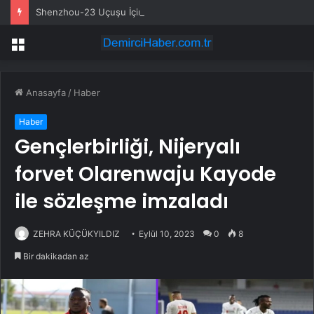
Shenzhou-23 Uçuşu İçin Astronotlar Tanıtıldı
Menü
Anasayfa
/
Haber
Haber
Gençlerbirliği, Nijeryalı
forvet Olarenwaju Kayode
ile sözleşme imzaladı
ZEHRA KÜÇÜKYILDIZ
Eylül 10, 2023
0
8
Bir dakikadan az