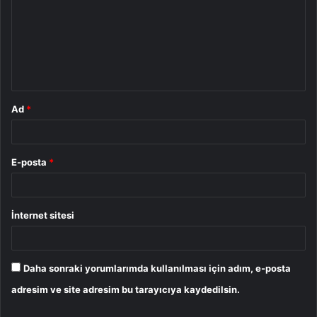
r
u
m
*
Ad
*
E-posta
*
İnternet sitesi
Daha sonraki yorumlarımda kullanılması için adım, e-posta
adresim ve site adresim bu tarayıcıya kaydedilsin.