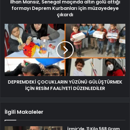
İlhan Mansız, Senegal maçında altın golü attığı
formayı Deprem Kurbanları için müzayedeye
çıkardı
DEPREMDEKİ ÇOCUKLARIN YÜZÜNÜ GÜLÜŞTÜRMEK
İÇİN RESİM FAALİYETİ DÜZENLEDİLER
İlgili Makaleler
İzmir’de, 11 Kilo 568 Gram