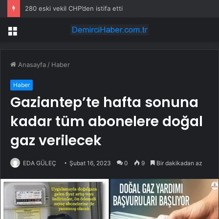
280 eski vekil CHP’den istifa etti
Menü
Anasayfa
/
Haber
Haber
Gaziantep’te hafta sonuna
kadar tüm abonelere doğal
gaz verilecek
EDA GÜLEÇ
Şubat 16, 2023
0
9
Bir dakikadan az