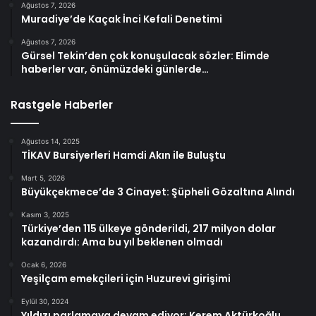
Ağustos 7, 2026
Muradiye’de Kaçak İnci Kefali Denetimi
Ağustos 7, 2026
Gürsel Tekin’den çok konuşulacak sözler: Elimde
haberler var, önümüzdeki günlerde…
Rastgele Haberler
Ağustos 14, 2025
TİKAV Bursiyerleri Hamdi Akın ile Buluştu
Mart 5, 2026
Büyükçekmece’de 3 Cinayet: Şüpheli Gözaltına Alındı
Kasım 3, 2025
Türkiye’den 115 ülkeye gönderildi, 217 milyon dolar
kazandırdı: Ama bu yıl beklenen olmadı
Ocak 6, 2026
Yeşilçam emekçileri için Huzurevi girişimi
Eylül 30, 2024
Yıldızı parlamaya devam ediyor: Kerem Aktürkoğlu