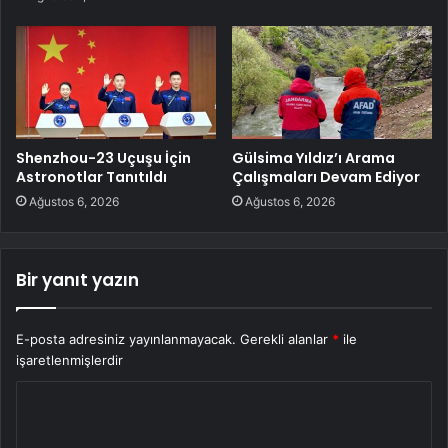
Shenzhou-23 Uçuşu İçin
Gülsima Yıldız’ı Arama
Astronotlar Tanıtıldı
Çalışmaları Devam Ediyor
Ağustos 6, 2026
Ağustos 6, 2026
Bir yanıt yazın
E-posta adresiniz yayınlanmayacak.
Gerekli alanlar
*
ile
işaretlenmişlerdir
Y
o