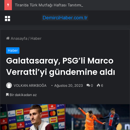
Tiran’da Türk Mutfağı Haftası Tanıtımı
Menü
Anasayfa
/
Haber
Haber
Galatasaray, PSG’li Marco
Verratti’yi gündemine aldı
VOLKAN ARIKBOĞA
Ağustos 20, 2023
0
6
Bir dakikadan az