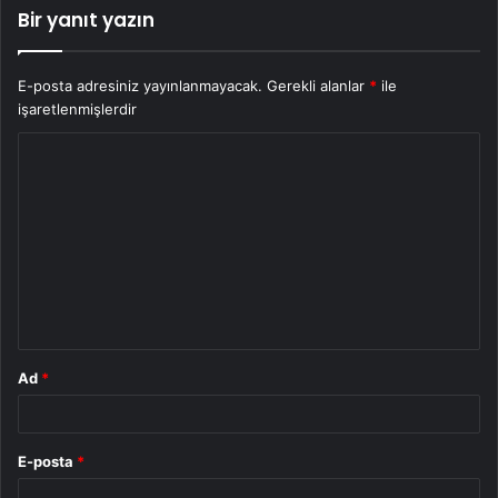
Bir yanıt yazın
E-posta adresiniz yayınlanmayacak.
Gerekli alanlar
*
ile
işaretlenmişlerdir
Y
o
r
u
m
*
Ad
*
E-posta
*