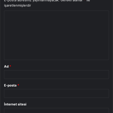
işaretlenmişlerdir
Y
o
r
u
m
*
Ad
*
E-posta
*
İnternet sitesi