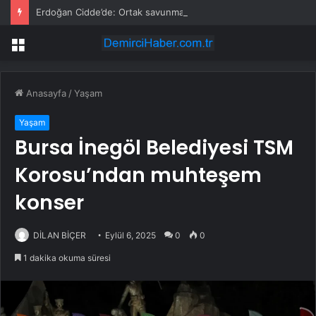
Erdoğan Cidde’de: Ortak savunma anlaşması imzalanacak
Menü
Anasayfa
/
Yaşam
Yaşam
Bursa İnegöl Belediyesi TSM
Korosu’ndan muhteşem
konser
DİLAN BİÇER
Eylül 6, 2025
0
0
1 dakika okuma süresi