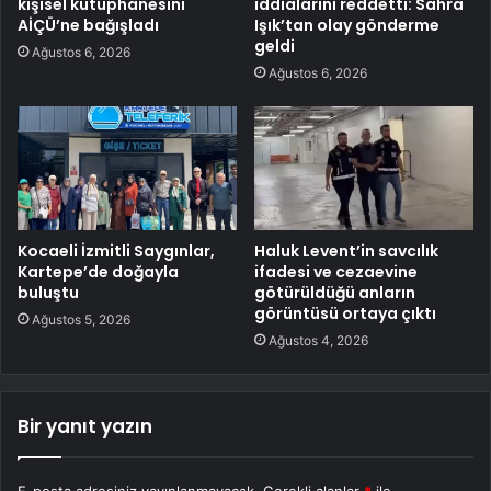
kişisel kütüphanesini
iddialarını reddetti: Sahra
AİÇÜ’ne bağışladı
Işık’tan olay gönderme
geldi
Ağustos 6, 2026
Ağustos 6, 2026
Kocaeli İzmitli Saygınlar,
Haluk Levent’in savcılık
Kartepe’de doğayla
ifadesi ve cezaevine
buluştu
götürüldüğü anların
görüntüsü ortaya çıktı
Ağustos 5, 2026
Ağustos 4, 2026
Bir yanıt yazın
E-posta adresiniz yayınlanmayacak.
Gerekli alanlar
*
ile