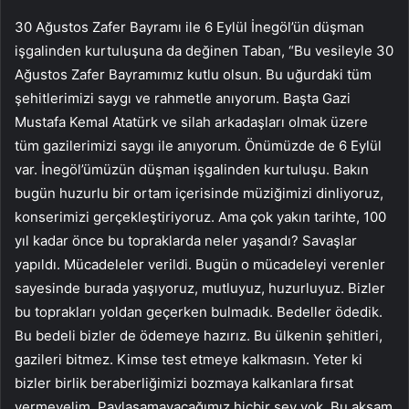
30 Ağustos Zafer Bayramı ile 6 Eylül İnegöl’ün düşman
işgalinden kurtuluşuna da değinen Taban, “Bu vesileyle 30
Ağustos Zafer Bayramımız kutlu olsun. Bu uğurdaki tüm
şehitlerimizi saygı ve rahmetle anıyorum. Başta Gazi
Mustafa Kemal Atatürk ve silah arkadaşları olmak üzere
tüm gazilerimizi saygı ile anıyorum. Önümüzde de 6 Eylül
var. İnegöl’ümüzün düşman işgalinden kurtuluşu. Bakın
bugün huzurlu bir ortam içerisinde müziğimizi dinliyoruz,
konserimizi gerçekleştiriyoruz. Ama çok yakın tarihte, 100
yıl kadar önce bu topraklarda neler yaşandı? Savaşlar
yapıldı. Mücadeleler verildi. Bugün o mücadeleyi verenler
sayesinde burada yaşıyoruz, mutluyuz, huzurluyuz. Bizler
bu toprakları yoldan geçerken bulmadık. Bedeller ödedik.
Bu bedeli bizler de ödemeye hazırız. Bu ülkenin şehitleri,
gazileri bitmez. Kimse test etmeye kalkmasın. Yeter ki
bizler birlik beraberliğimizi bozmaya kalkanlara fırsat
vermeyelim. Paylaşamayacağımız hiçbir şey yok. Bu akşam