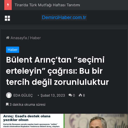
Tiran’da Türk Mutfağı Haftası Tanıtımı
Menü
Anasayfa
/
Haber
Haber
Bülent Arınç’tan “seçimi
erteleyin” çağrısı: Bu bir
tercih değil zorunluluktur
EDA GÜLEÇ
Şubat 13, 2023
0
8
3 dakika okuma süresi