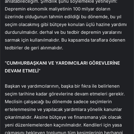
anlatabileceğim. Şimdilik şunu söylemekle yetineyim:
Depremin ekonomik maliyetinin 100 milyar doların
üzerinde olduğunun tahmin edildiği bu dönemde, bu yıl
seçim olacakmış gibi bütçeye konulan üçlü hazine yardımı
durdurulmalıdır. derhal ve bu tedbir depremin yaralarını
sarmak için kullanılmalıdır. Bu kapsamda taraflara ödenen
tedbirler de geri alınmalıdır.
“CUMHURBAŞKANI VE YARDIMCILARI GÖREVLERİNE
DEVAM ETMELİ”
Başkan ve yardımcılarının, başka bir fıkra ile belirlenen
seçim tarihine kadar görevlerine devam etmeleri gerekir.
Meclisin çalışacağı bu dönemde sadece seçimlerin
ertelenmesine ve yapılacak yardımlara yönelik kanunlar
çıkarılmalıdır. Aksine bütçeye ve finansmana yük olacak
yeni düzenlemelerden kaçınılmalıdır. Kendileri için yasa
çıkmasını bekleyen toplumun tüm kesimlerinin herhangi