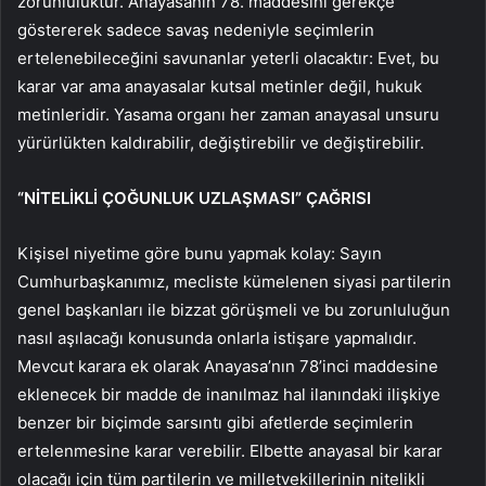
zorunluluktur. Anayasanın 78. maddesini gerekçe
göstererek sadece savaş nedeniyle seçimlerin
ertelenebileceğini savunanlar yeterli olacaktır: Evet, bu
karar var ama anayasalar kutsal metinler değil, hukuk
metinleridir. Yasama organı her zaman anayasal unsuru
yürürlükten kaldırabilir, değiştirebilir ve değiştirebilir.
“NİTELİKLİ ÇOĞUNLUK UZLAŞMASI” ÇAĞRISI
Kişisel niyetime göre bunu yapmak kolay: Sayın
Cumhurbaşkanımız, mecliste kümelenen siyasi partilerin
genel başkanları ile bizzat görüşmeli ve bu zorunluluğun
nasıl aşılacağı konusunda onlarla istişare yapmalıdır.
Mevcut karara ek olarak Anayasa’nın 78’inci maddesine
eklenecek bir madde de inanılmaz hal ilanındaki ilişkiye
benzer bir biçimde sarsıntı gibi afetlerde seçimlerin
ertelenmesine karar verebilir. Elbette anayasal bir karar
olacağı için tüm partilerin ve milletvekillerinin nitelikli