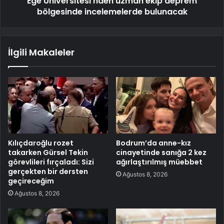
Ege Üniversitesi'nden uzman ekip deprem
bölgesinde incelemelerde bulunacak
İlgili Makaleler
Kılıçdaroğlu rozet
Bodrum’da anne-kız
takarken Gürsel Tekin
cinayetinde sanığa 2 kez
görevlileri fırçaladı: Sizi
ağırlaştırılmış müebbet
gerçekten bir dersten
Ağustos 8, 2026
geçireceğim
Ağustos 8, 2026