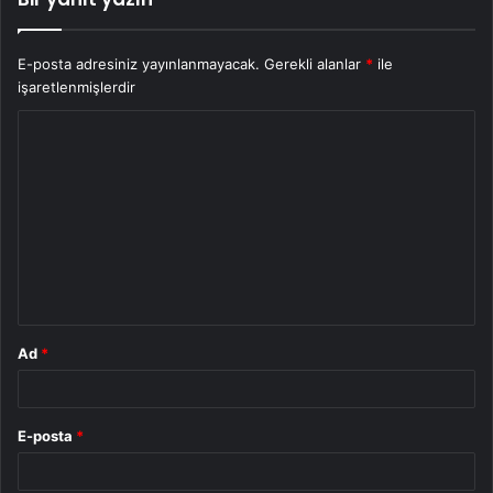
E-posta adresiniz yayınlanmayacak.
Gerekli alanlar
*
ile
işaretlenmişlerdir
Y
o
r
u
m
*
Ad
*
E-posta
*