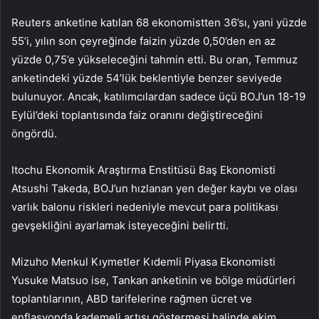
Reuters anketine katılan 68 ekonomistten 36’sı, yani yüzde
55’i, yılın son çeyreğinde faizin yüzde 0,50’den en az
yüzde 0,75’e yükseleceğini tahmin etti. Bu oran, Temmuz
anketindeki yüzde 54’lük beklentiyle benzer seviyede
bulunuyor. Ancak, katılımcılardan sadece üçü BOJ’un 18-19
Eylül’deki toplantısında faiz oranını değiştireceğini
öngördü.
Itochu Ekonomik Araştırma Enstitüsü Baş Ekonomisti
Atsushi Takeda, BOJ’un hızlanan yen değer kaybı ve olası
varlık balonu riskleri nedeniyle mevcut para politikası
gevşekliğini ayarlamak isteyeceğini belirtti.
Mizuho Menkul Kıymetler Kıdemli Piyasa Ekonomisti
Yusuke Matsuo ise, Tankan anketinin ve bölge müdürleri
toplantılarının, ABD tarifelerine rağmen ücret ve
enflasyonda kademeli artışı göstermesi halinde ekim