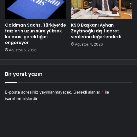
Goldman Sachs, Türkiye’de
KSO Başkanı Ayhan
faizlerin uzun süre yüksek
Zeytinoğlu dış ticaret
kalması gerektiğini
verilerini değerlendirdi
öngörüyor
Ağustos 4, 2026
Ağustos 5, 2026
Bir yanıt yazın
E-posta adresiniz yayınlanmayacak.
Gerekli alanlar
*
ile
işaretlenmişlerdir
Y
o
r
u