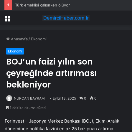
Türk emeklisi çalışırken ölüyor
Menü
Anasayfa
/
Ekonomi
Ekonomi
BOJ’un faizi yılın son
çeyreğinde artırıması
bekleniyor
NURCAN BAYRAM
Eylül 13, 2025
0
0
1 dakika okuma süresi
ForInvest – Japonya Merkez Bankası (BOJ), Ekim-Aralık
döneminde politika faizini en az 25 baz puan artırma