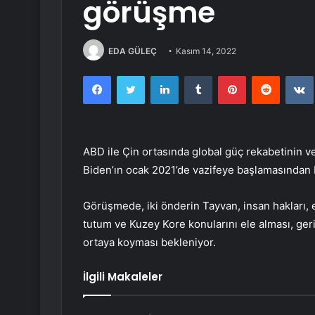
görüşme
EDA GÜLEÇ
Kasım 14, 2022
Facebook
Twitter
LinkedIn
Tumblr
Pinterest
Reddit
ABD ile Çin ortasında global güç rekabetinin v
Biden’ın ocak 2021’de vazifeye başlamasından b
Görüşmede, iki önderin Tayvan, insan hakları,
tutum ve Kuzey Kore konularını ele alması, geril
ortaya koyması bekleniyor.
İlgili Makaleler