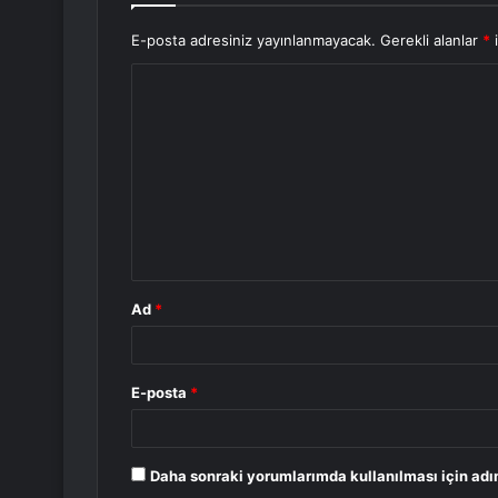
E-posta adresiniz yayınlanmayacak.
Gerekli alanlar
*
i
Y
o
r
u
m
*
Ad
*
E-posta
*
Daha sonraki yorumlarımda kullanılması için adı