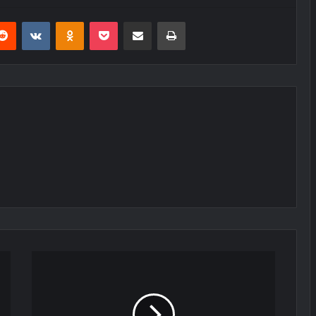
erest
Reddit
VKontakte
Odnoklassniki
Pocket
E-Posta ile paylaş
Yazdır