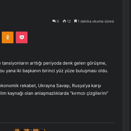
0
12
1 dakika okuma süresi
VKontakte
Odnoklassniki
Pocket
e tansiyonların arttığı periyoda denk gelen görüşme,
u yana iki başkanın birinci yüz yüze buluşması oldu.
 ekonomik rekabet, Ukrayna Savaşı, Rusya’ya karşı
im kaynağı olan anlaşmazlıklarda “kırmızı çizgilerini”