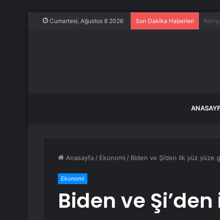
İstan
Cumartesi, Ağustos 8 2026
Son Dakika Haberleri
ANASAY
Anasayfa
/
Ekonomi
/
Biden ve Şi’den ilk yüz yüze
Ekonomi
Biden ve Şi’den 