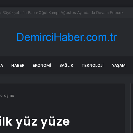
bul’da market ve bakkallarda yeni uygulama devreye girdi
FA
HABER
EKONOMI
SAĞLIK
TEKNOLOJI
YAŞAM
 görüşme
ilk yüz yüze