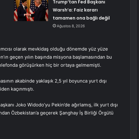
Trump’tan Fed Başkanı
Warsh’a: Faiz kararı
tamamen ona bağlı değil
Ağustos 8, 2026
rdımcısı olarak mevkidaş olduğu dönemde yüz yüze
en’ın geçen yılın başında misyona başlamasından bu
telefonda görüşürken hiç bir ortaya gelmemişti.
masının akabinde yaklaşık 2,5 yıl boyunca yurt dışı
iden kaçınmıştı.
şkanı Joko Widodo’yu Pekin’de ağırlamış, ilk yurt dışı
dından Özbekistan’a geçerek Şanghay İş Birliği Örgütü