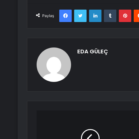
Facebook
Twitter
LinkedIn
Tumblr
Pint
Paylaş
EDA GÜLEÇ