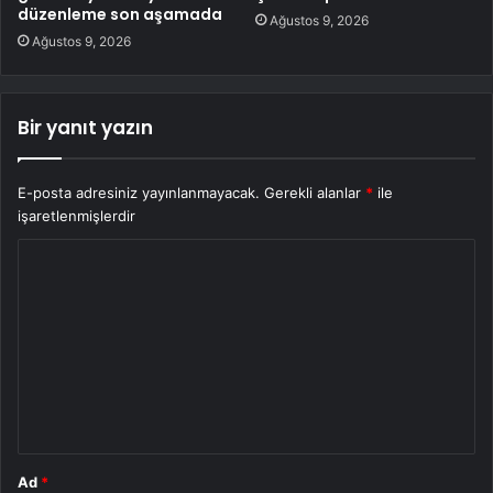
düzenleme son aşamada
Ağustos 9, 2026
Ağustos 9, 2026
Bir yanıt yazın
E-posta adresiniz yayınlanmayacak.
Gerekli alanlar
*
ile
işaretlenmişlerdir
Y
o
r
u
m
*
Ad
*