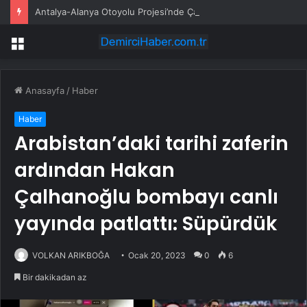
Antalya-Alanya Otoyolu Projesi’nde Çalışmalar Devam Ediyor
Menü
Anasayfa
/
Haber
Haber
Arabistan’daki tarihi zaferin
ardından Hakan
Çalhanoğlu bombayı canlı
yayında patlattı: Süpürdük
VOLKAN ARIKBOĞA
Ocak 20, 2023
0
6
Bir dakikadan az