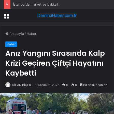
İstanbul’da market ve bakkallarda yeni uygulama devreye girdi
Menü
Anasayfa
/
Haber
Haber
Anız Yangını Sırasında Kalp
Krizi Geçiren Çiftçi Hayatını
Kaybetti
DİLAN BİÇER
Kasım 21, 2025
0
0
Bir dakikadan az