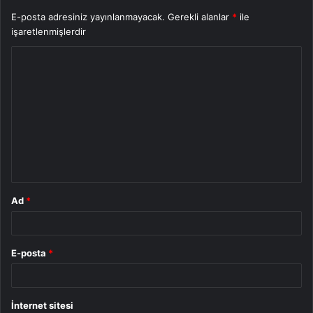
E-posta adresiniz yayınlanmayacak.
Gerekli alanlar
*
ile
işaretlenmişlerdir
Y
o
r
u
m
*
Ad
*
E-posta
*
İnternet sitesi