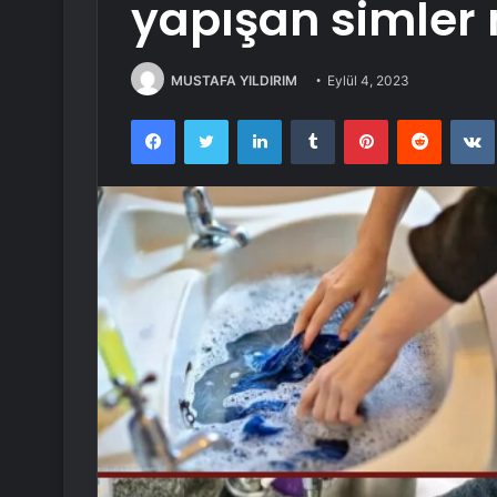
yapışan simler 
MUSTAFA YILDIRIM
Eylül 4, 2023
Facebook
Twitter
LinkedIn
Tumblr
Pinterest
Reddit