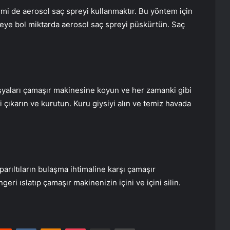
emi de aerosol saç spreyi kullanmaktır. Bu yöntem için
lgeye bol miktarda aerosol saç spreyi püskürtün. Saç
şyaları çamaşır makinesine koyun ve her zamanki gibi
ri çıkarın ve kurutun. Kuru giysiyi alın ve temiz havada
parıltıların bulaşma ihtimaline karşı çamaşır
geri ıslatıp çamaşır makinenizin içini ve içini silin.
erest
Reddit
VKontakte
Odnoklassniki
Pocket
E-Posta ile paylaş
Yazdır