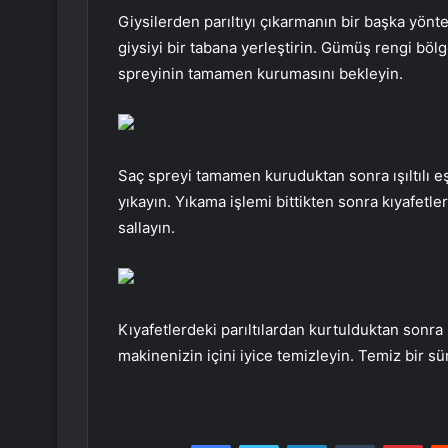
Giysilerden parıltıyı çıkarmanın bir başka yönt
giysiyi bir tabana yerleştirin. Gümüş rengi bö
spreyinin tamamen kurumasını bekleyin.
Saç spreyi tamamen kuruduktan sonra ışıltılı e
yıkayın. Yıkama işlemi bittikten sonra kıyafetle
sallayın.
Kıyafetlerdeki parıltılardan kurtulduktan sonra 
makinenizin içini iyice temizleyin. Temiz bir sün
Facebook
Twitter
LinkedIn
Tumblr
Pint