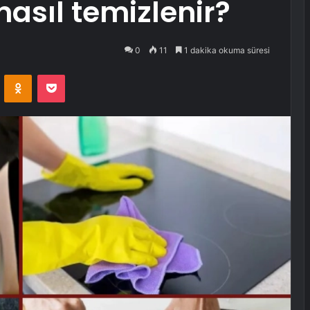
nasıl temizlenir?
0
11
1 dakika okuma süresi
VKontakte
Odnoklassniki
Pocket