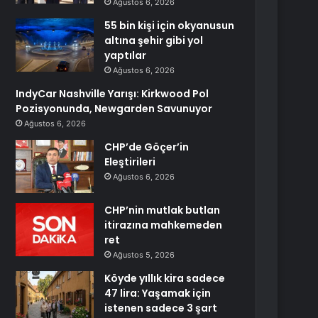
Ağustos 6, 2026
55 bin kişi için okyanusun
altına şehir gibi yol
yaptılar
Ağustos 6, 2026
IndyCar Nashville Yarışı: Kirkwood Pol
Pozisyonunda, Newgarden Savunuyor
Ağustos 6, 2026
CHP’de Göçer’in
Eleştirileri
Ağustos 6, 2026
CHP’nin mutlak butlan
itirazına mahkemeden
ret
Ağustos 5, 2026
Köyde yıllık kira sadece
47 lira: Yaşamak için
istenen sadece 3 şart