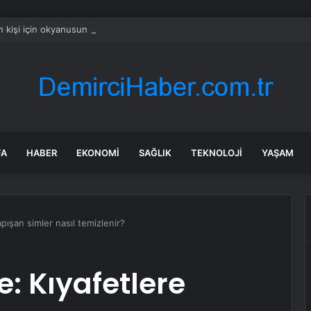
n kişi için okyanusun altına şehir gibi yol yaptılar
FA
HABER
EKONOMI
SAĞLIK
TEKNOLOJI
YAŞAM
apışan simler nasıl temizlenir?
e: Kıyafetlere