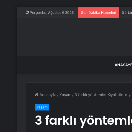
55 bi
Perşembe, Ağustos 6 2026
Son Dakika Haberleri
ANASAY
Anasayfa
/
Yaşam
/
3 farklı yöntemle: Kıyafetlere y
Yaşam
3 farklı yönteml