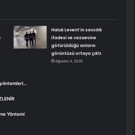
Haluk Levent’in savcılık
u
ifadesi ve cezaevine
götürüldüğü anların
görüntüsü ortaya çıktı
Ağustos 4, 2026
n yöntemleri…
ZLENİR
eme Yöntemi